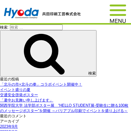
検索:
検索
最近の投稿
「北斗の市×北斗の拳」コラボイベント開催中！
イベント盛りの夏
交通安全啓発ポスター
「暑中お見舞い申し上げます」
関西学院大学 法学部ポスター展 “HELLO STUDENT展-受験生に贈る100枚
のメッセージポスター”を開催 ～バリアブル印刷でイベントを盛り上げる～
最近のコメント
アーカイブ
2023年9月