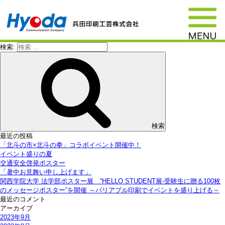
検索:
検索
最近の投稿
「北斗の市×北斗の拳」コラボイベント開催中！
イベント盛りの夏
交通安全啓発ポスター
「暑中お見舞い申し上げます」
関西学院大学 法学部ポスター展 “HELLO STUDENT展-受験生に贈る100枚
のメッセージポスター”を開催 ～バリアブル印刷でイベントを盛り上げる～
最近のコメント
アーカイブ
2023年9月