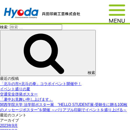
検索:
検索
最近の投稿
「北斗の市×北斗の拳」コラボイベント開催中！
イベント盛りの夏
交通安全啓発ポスター
「暑中お見舞い申し上げます」
関西学院大学 法学部ポスター展 “HELLO STUDENT展-受験生に贈る100枚
のメッセージポスター”を開催 ～バリアブル印刷でイベントを盛り上げる～
最近のコメント
アーカイブ
2023年9月