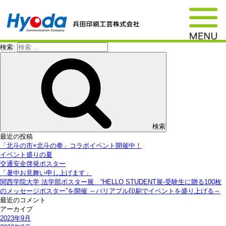
検索:
検索
最近の投稿
「北斗の市×北斗の拳」コラボイベント開催中！
イベント盛りの夏
交通安全啓発ポスター
「暑中お見舞い申し上げます」
関西学院大学 法学部ポスター展 “HELLO STUDENT展-受験生に贈る100枚
のメッセージポスター”を開催 ～バリアブル印刷でイベントを盛り上げる～
最近のコメント
アーカイブ
2023年9月